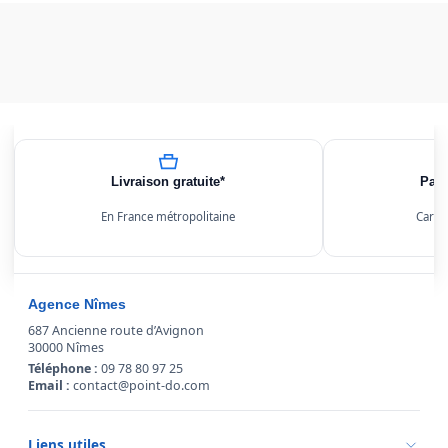
Livraison gratuite*
Paie
En France métropolitaine
Carte
Agence Nîmes
687 Ancienne route d’Avignon
30000 Nîmes
Téléphone :
09 78 80 97 25
Email :
contact@point-do.com
Liens utiles