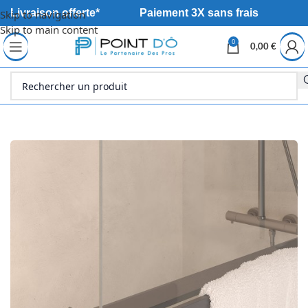
Livraison offerte*
Paiement 3X sans frais
Skip to navigation
Skip to main content
0
0,00
€
Accueil
Sanitaire
Douche