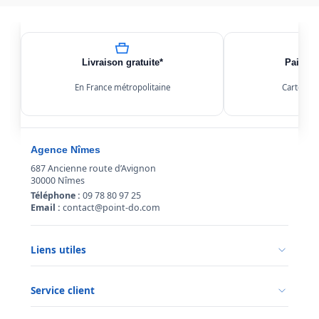
Livraison gratuite*
Paiemen
En France métropolitaine
Carte, Kl
Agence Nîmes
687 Ancienne route d’Avignon
30000 Nîmes
Téléphone :
09 78 80 97 25
Email :
contact@point-do.com
Liens utiles
Politique de confidentialité
Conditions générales de vente
Service client
Mentions légales
Qui sommes-nous ?