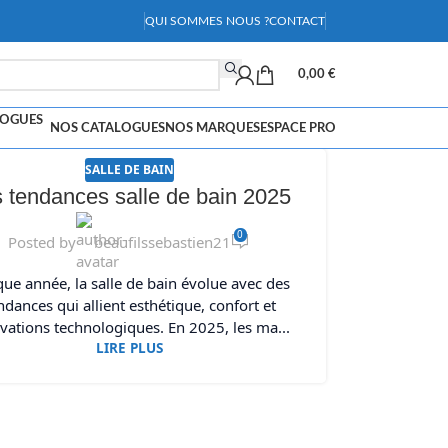
QUI SOMMES NOUS ?
CONTACT
0,00
€
NOS CATALOGUES
NOS MARQUES
ESPACE PRO
SALLE DE BAIN
 tendances salle de bain 2025
0
Posted by
beaufilssebastien21
ue année, la salle de bain évolue avec des
ndances qui allient esthétique, confort et
vations technologiques. En 2025, les ma...
LIRE PLUS