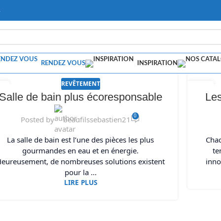
s
RENDEZ VOUS
INSPIRATION
REVÊTEMENT
9
29
Salle de bain plus écoresponsable
Les
N
JAN
0
Posted by
beaufilssebastien21
La salle de bain est l’une des pièces les plus
Chaq
gourmandes en eau et en énergie.
te
eureusement, de nombreuses solutions existent
inno
pour la ...
LIRE PLUS