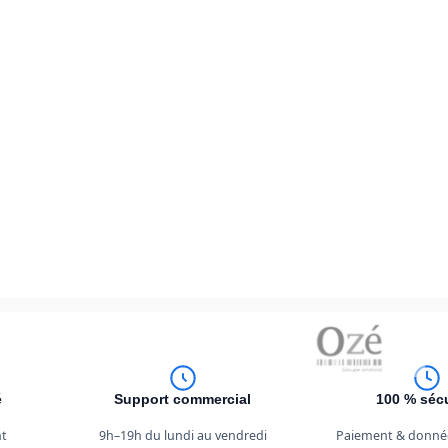
é
Support commercial
100 % séc
nt
9h–19h du lundi au vendredi
Paiement & donné