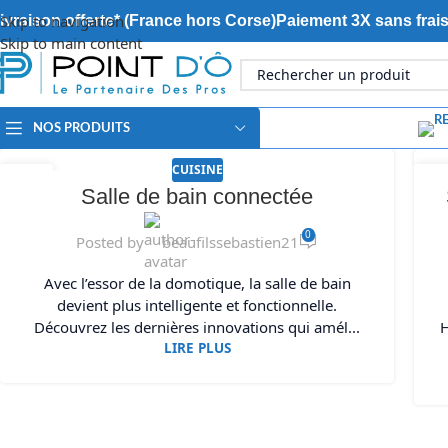
Skip to navigation
ivraison offerte* (France hors Corse)
Paiement 3X sans frai
Skip to main content
NOS PRODUITS
CUISINE
29
2
Salle de bain connectée
JAN
JA
0
Posted by
beaufilssebastien21
Avec l’essor de la domotique, la salle de bain
devient plus intelligente et fonctionnelle.
Découvrez les dernières innovations qui amél...
H
LIRE PLUS