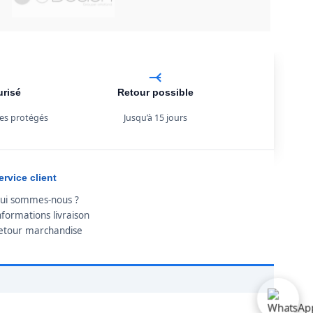
urisé
Retour possible
es protégés
Jusqu’à 15 jours
ervice client
ui sommes-nous ?
nformations livraison
etour marchandise