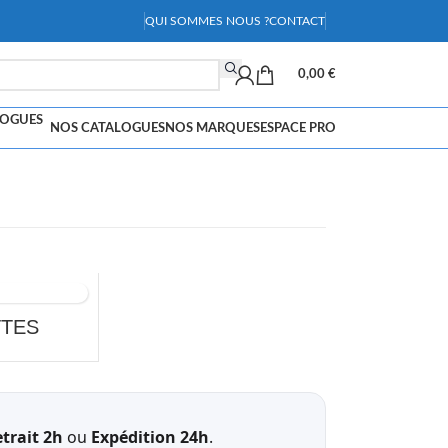
QUI SOMMES NOUS ?
CONTACT
0,00
€
NOS CATALOGUES
NOS MARQUES
ESPACE PRO
TTES
trait 2h
ou
Expédition 24h
.