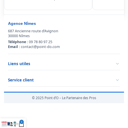
Agence Nîmes
687 Ancienne route d’Avignon
30000 Nîmes
Téléphone :
09 78 80 97 25
Email :
contact@point-do.com
Liens utiles
Politique de confidentialité
Conditions générales de vente
Service client
Mentions légales
Qui sommes-nous ?
Informations livraison
© 2025 Point d’O – Le Partenaire des Pros
Retour marchandise
0