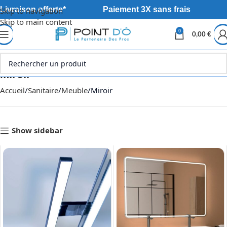
Livraison offerte*
Paiement 3X sans frais
Skip to navigation
Skip to main content
0
0,00
€
Miroir
Accueil
Sanitaire
Meuble
Miroir
Show sidebar