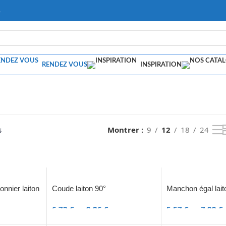
s
RENDEZ VOUS
INSPIRATION
s
Montrer
9
12
18
24
nnier laiton
Coude laiton 90°
Manchon égal lait
6,72
€
–
9,86
€
5,57
€
–
7,99
€