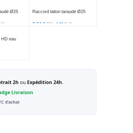
raudé Ø25
Raccord laiton taraudé Ø25
3,34
€
HT
TTC -
2,78
€
HT
e HD eau
trait 2h
ou
Expédition 24h
.
badge
Livraison
TC d’achat