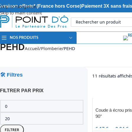
Skip to navigation
ivraison offerte* (France hors Corse)
Paiement 3X sans frai
Skip to main content
NOS PRODUITS
PEHD
Accueil
Plomberie
PEHD
🛠️ Filtres
11 résultats affiché
FILTRER PAR PRIX
Coude à écrou priso
90°
6,17
€
–
9,04
€
FILTRER