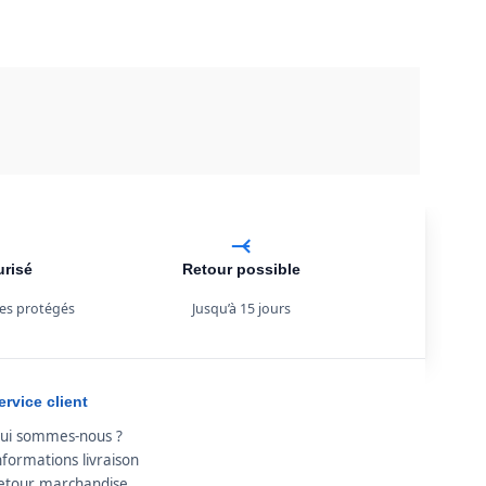
urisé
Retour possible
es protégés
Jusqu’à 15 jours
ervice client
ui sommes-nous ?
nformations livraison
etour marchandise