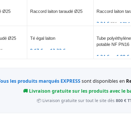
té Ø25
Raccord laiton taraudé Ø25
Raccord laiton ta
3,24
€
TTC -
2,70
€
audé Ø25
Té égal laiton
Tube polyéthylèn
potable NF PN16
9,17
€
–
13,32
€
T
1,24
€
–
1,98
€
Tous les produits marqués EXPRESS
sont disponibles en
Re
🚚 Livraison gratuite sur les produits avec le 
📦 Livraison gratuite sur tout le site dès
800 € T