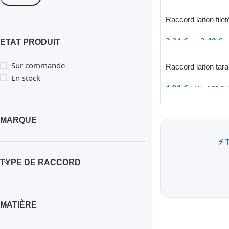
Raccord laiton file
3,24
€
–
3,40
€
ETAT PRODUIT
Sur commande
Raccord laiton tar
En stock
4,91
€
TTC -
4,09
€
H
MARQUE
⚡ 
TYPE DE RACCORD
MATIÈRE