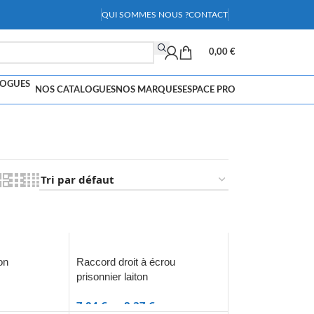
QUI SOMMES NOUS ?
CONTACT
0,00
€
NOS CATALOGUES
NOS MARQUES
ESPACE PRO
on
Raccord droit à écrou
prisonnier laiton
7,04
€
–
8,27
€