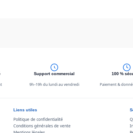
é
Support commercial
100 % séc
nt
9h–19h du lundi au vendredi
Paiement & donné
Liens utiles
S
Politique de confidentialité
Q
Conditions générales de vente
I
Mentions légales
R