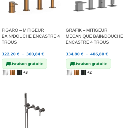
FIGARO – MITIGEUR
GRAFIK – MITIGEUR
BAIN/DOUCHE ENCASTRE 4
MECANIQUE BAIN/DOUCHE
TROUS
ENCASTRE 4 TROUS
322,20
€
–
360,84
€
334,80
€
–
406,80
€
🚚
🚚
Livraison gratuite
Livraison gratuite
+3
+2
CHOIX DES OPTIONS
CHOIX DES OPTIONS