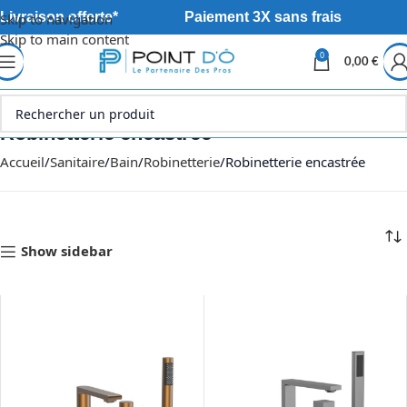
Livraison offerte*
Paiement 3X sans frais
Skip to navigation
Skip to main content
0
0,00
€
Robinetterie encastrée
Accueil
Sanitaire
Bain
Robinetterie
Robinetterie encastrée
Show sidebar