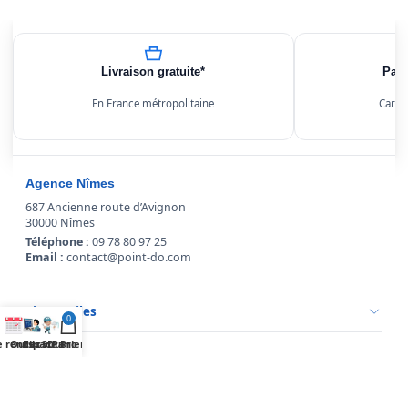
Livraison gratuite*
Paie
En France métropolitaine
Carte
Agence Nîmes
687 Ancienne route d’Avignon
30000 Nîmes
Téléphone :
09 78 80 97 25
Email :
contact@point-do.com
Liens utiles
0
Politique de confidentialité
 rendez vous
Outils 3D
Espace Pro
Panier
Conditions générales de vente
Service client
Mentions légales
Qui sommes-nous ?