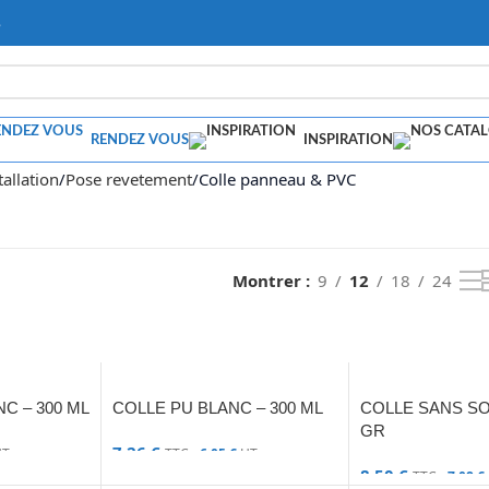
s
RENDEZ VOUS
INSPIRATION
tallation
Pose revetement
Colle panneau & PVC
Montrer
9
12
18
24
C – 300 ML
COLLE PU BLANC – 300 ML
COLLE SANS SO
GR
7,26
€
T
TTC -
6,05
€
HT
8,50
€
TTC -
7,08
€