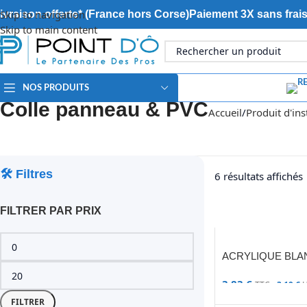
Skip to navigation
ivraison offerte* (France hors Corse)
Paiement 3X sans frai
Skip to main content
NOS PRODUITS
Colle panneau & PVC
Accueil
Produit d'ins
🛠️ Filtres
6 résultats affichés
FILTRER PAR PRIX
ACRYLIQUE BLAN
3,83
€
TTC -
3,19
€
H
FILTRER