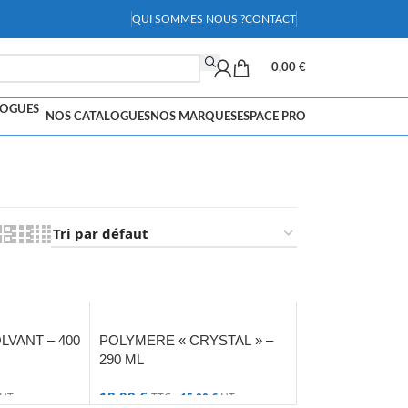
QUI SOMMES NOUS ?
CONTACT
0,00
€
NOS CATALOGUES
NOS MARQUES
ESPACE PRO
LVANT – 400
POLYMERE « CRYSTAL » –
290 ML
18,00
€
HT
TTC -
15,00
€
HT