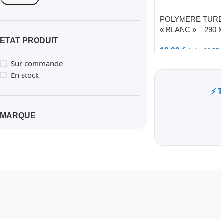
POLYMERE TUR
« BLANC » – 290 
ETAT PRODUIT
18,00
€
TTC -
15,00
Sur commande
En stock
⚡ 
MARQUE