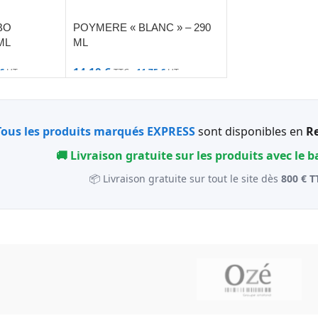
BO
POYMERE « BLANC » – 290
ML
ML
14,10
€
€
HT
TTC -
11,75
€
HT
Tous les produits marqués EXPRESS
sont disponibles en
Re
🚚 Livraison gratuite sur les produits avec le 
📦 Livraison gratuite sur tout le site dès
800 € T