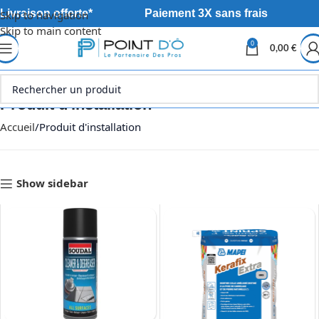
Livraison offerte*
Paiement 3X sans frais
Skip to navigation
Skip to main content
0
0,00
€
Produit d'installation
Accueil
Produit d'installation
Show sidebar