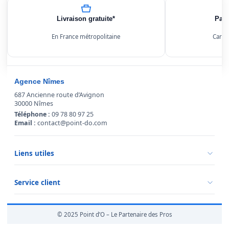
Livraison gratuite*
Paie
En France métropolitaine
Carte
Agence Nîmes
687 Ancienne route d’Avignon
30000 Nîmes
Téléphone :
09 78 80 97 25
Email :
contact@point-do.com
Liens utiles
Politique de confidentialité
Conditions générales de vente
Service client
Mentions légales
Qui sommes-nous ?
Informations livraison
© 2025 Point d’O – Le Partenaire des Pros
Retour marchandise