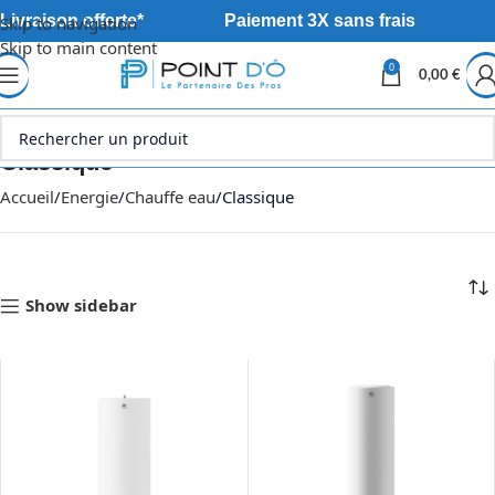
Livraison offerte*
Paiement 3X sans frais
Skip to navigation
Skip to main content
0
0,00
€
Classique
Accueil
Energie
Chauffe eau
Classique
Show sidebar