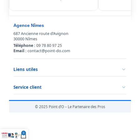
Agence Nîmes
687 Ancienne route d’Avignon
30000 Nîmes
Téléphone :
09 78 80 97 25
Email :
contact@point-do.com
Liens utiles
Politique de confidentialité
Conditions générales de vente
Service client
Mentions légales
Qui sommes-nous ?
Informations livraison
© 2025 Point d’O – Le Partenaire des Pros
Retour marchandise
0