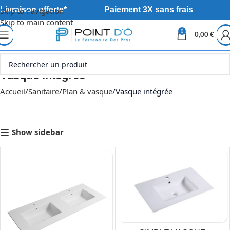
Livraison offerte*
Paiement 3X sans frais
Skip to navigation
Skip to main content
0
0,00
€
Vasque intégrée
Accueil
Sanitaire
Plan & vasque
Vasque intégrée
Show sidebar