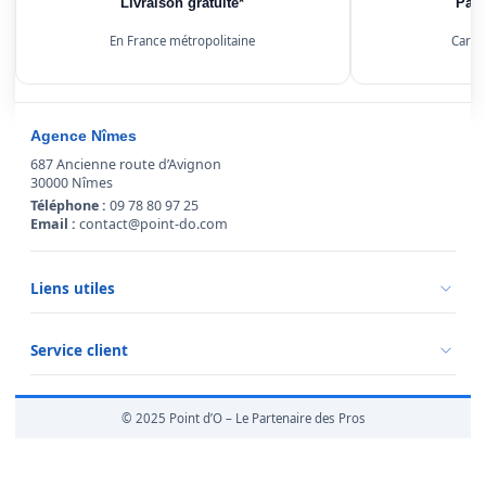
Livraison gratuite*
Paie
En France métropolitaine
Carte
Agence Nîmes
687 Ancienne route d’Avignon
30000 Nîmes
Téléphone :
09 78 80 97 25
Email :
contact@point-do.com
Liens utiles
Politique de confidentialité
Conditions générales de vente
Service client
Mentions légales
Qui sommes-nous ?
Informations livraison
© 2025 Point d’O – Le Partenaire des Pros
Retour marchandise