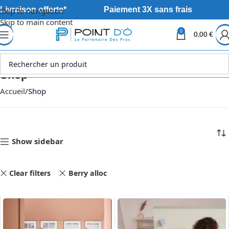
Livraison offerte*
Paiement 3X sans frais
Skip to navigation
Skip to main content
0
0,00
€
Shop
Accueil
Shop
Show sidebar
Clear filters
Berry alloc