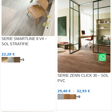
SERIE SMARTLINE 8 V4 –
SOL STRATIFIE
22,20
€
+5
CHOIX DES OPTIONS
SERIE ZENN CLICK 30 – SOL
PVC
29,40
€
–
32,93
€
+9
CHOIX DES OPTIONS