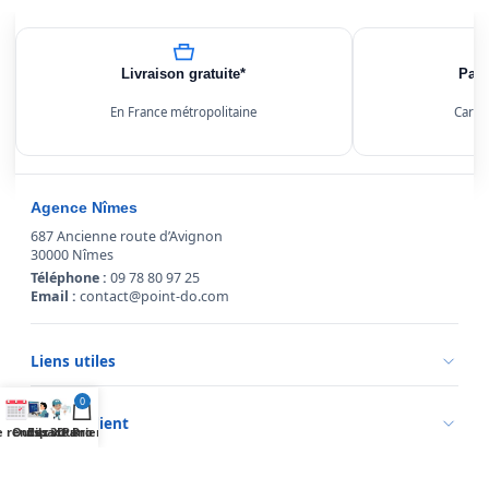
Livraison gratuite*
Paie
En France métropolitaine
Carte
Agence Nîmes
687 Ancienne route d’Avignon
30000 Nîmes
Téléphone :
09 78 80 97 25
Email :
contact@point-do.com
Liens utiles
Politique de confidentialité
0
Conditions générales de vente
Service client
 rendez vous
Outils 3D
Espace Pro
Panier
Mentions légales
Qui sommes-nous ?
Informations livraison