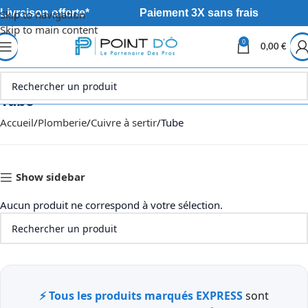
Livraison offerte*
Paiement 3X sans frais
Skip to navigation
Skip to main content
0
0,00
€
Tube
Accueil
Plomberie
Cuivre à sertir
Tube
Show sidebar
Aucun produit ne correspond à votre sélection.
⚡ Tous les produits marqués EXPRESS
sont