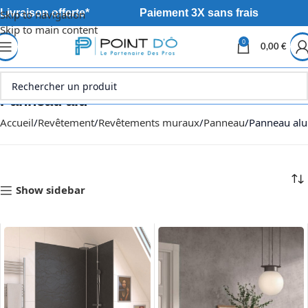
Livraison offerte*
Paiement 3X sans frais
Skip to navigation
Skip to main content
0
0,00
€
Panneau alu
Accueil
Revêtement
Revêtements muraux
Panneau
Panneau alu
Show sidebar