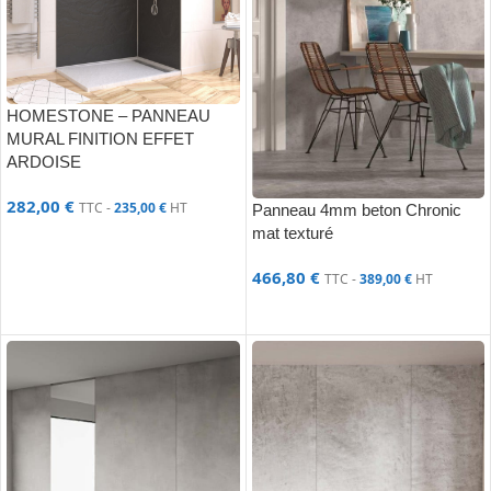
HOMESTONE – PANNEAU
MURAL FINITION EFFET
ARDOISE
282,00
€
TTC -
235,00
€
HT
Panneau 4mm beton Chronic
mat texturé
AJOUTER AU PANIER
466,80
€
TTC -
389,00
€
HT
AJOUTER AU PANIER