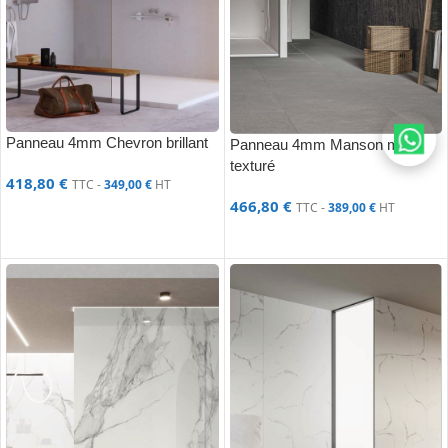
Panneau 4mm Chevron brillant
Panneau 4mm Manson mat
texturé
418,80
€
TTC -
349,00
€
HT
466,80
€
TTC -
389,00
€
HT
AJOUTER AU PANIER
AJOUTER AU PANIER