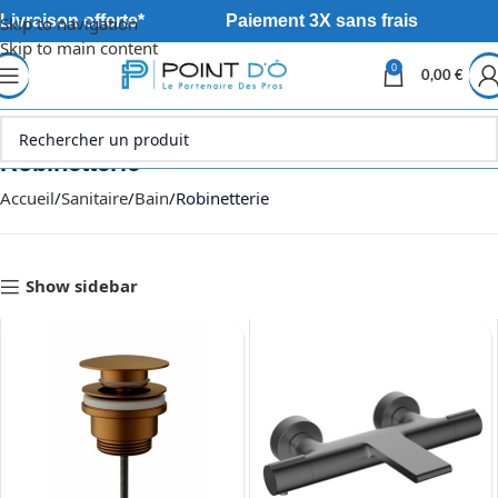
Livraison offerte*
Paiement 3X sans frais
Skip to navigation
Skip to main content
0
0,00
€
Robinetterie
Accueil
Sanitaire
Bain
Robinetterie
Show sidebar