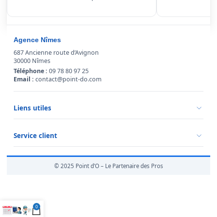
Agence Nîmes
687 Ancienne route d’Avignon
30000 Nîmes
Téléphone :
09 78 80 97 25
Email :
contact@point-do.com
Liens utiles
Politique de confidentialité
Conditions générales de vente
Service client
Mentions légales
Qui sommes-nous ?
Informations livraison
© 2025 Point d’O – Le Partenaire des Pros
Retour marchandise
0