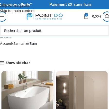
Livraison offerte*
Paiement 3X sans frais
Skip to navigation
Skip to main content
0
0,00
€
Bain
Accueil
Sanitaire
Bain
Show sidebar