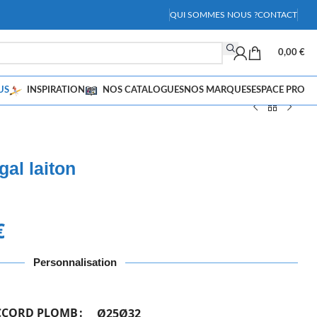
QUI SOMMES NOUS ?
CONTACT
0,00
€
US
INSPIRATION
NOS CATALOGUES
NOS MARQUES
ESPACE PRO
gal laiton
€
Personnalisation
CCORD PLOMB
Ø25
Ø32