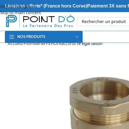
Skip to navigation
Livraison offerte* (France hors Corse)
Paiement 3X sans f
Skip to main content
NOS PRODUITS
Accueil
Plomberie
PEHD
Raccord
Té égal laiton