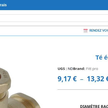
rais
RENDEZ VO
Té é
UGS :
ND
Brand:
Fitt pro
9,17
€
–
13,32
DIAMÈTRE RA