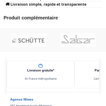
🚚 Livraison simple, rapide et transparente
Produit complémentaire
Livraison gratuite*
Paiemen
En France métropolitaine
Carte, Kl
Agence Nîmes
687 Ancienne route d’Avignon