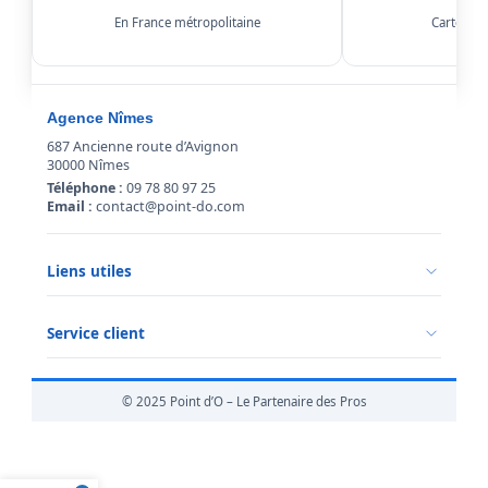
En France métropolitaine
Carte, Kl
Agence Nîmes
687 Ancienne route d’Avignon
30000 Nîmes
Téléphone :
09 78 80 97 25
Email :
contact@point-do.com
Liens utiles
Politique de confidentialité
Conditions générales de vente
Service client
Mentions légales
Qui sommes-nous ?
Informations livraison
© 2025 Point d’O – Le Partenaire des Pros
Retour marchandise