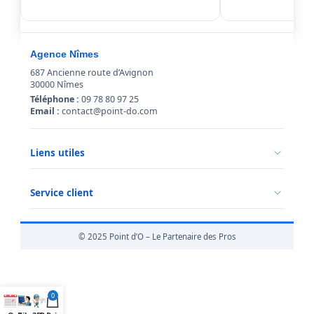
Agence Nîmes
687 Ancienne route d’Avignon
30000 Nîmes
Téléphone :
09 78 80 97 25
Email :
contact@point-do.com
Liens utiles
Politique de confidentialité
Conditions générales de vente
Service client
Mentions légales
Qui sommes-nous ?
Informations livraison
© 2025 Point d’O – Le Partenaire des Pros
Retour marchandise
0