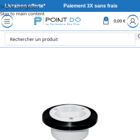
Livraison offerte*
Paiement 3X sans frais
Skip to navigation
Skip to main content
0
0,00
€
Accueil
Sanitaire
Douche