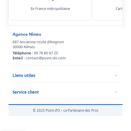
En France métropolitaine
Carte, Kl
Agence Nîmes
687 Ancienne route d’Avignon
30000 Nîmes
Téléphone :
09 78 80 97 25
Email :
contact@point-do.com
Liens utiles
Politique de confidentialité
Conditions générales de vente
Service client
Mentions légales
Qui sommes-nous ?
Informations livraison
© 2025 Point d’O – Le Partenaire des Pros
Retour marchandise