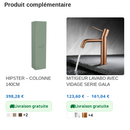
Produit complémentaire
HIPSTER – COLONNE
MITIGEUR LAVABO AVEC
C
140CM
VIDAGE SERIE GALA
3
398,28
€
123,60
€
–
161,04
€
🚚
🚚
Livraison gratuite
Livraison gratuite
+2
+4
CHOIX DES OPTIONS
CHOIX DES OPTIONS