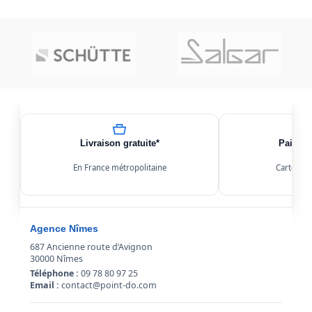
Livraison gratuite*
Paiemen
En France métropolitaine
Carte, Kl
Agence Nîmes
687 Ancienne route d’Avignon
30000 Nîmes
Téléphone :
09 78 80 97 25
Email :
contact@point-do.com