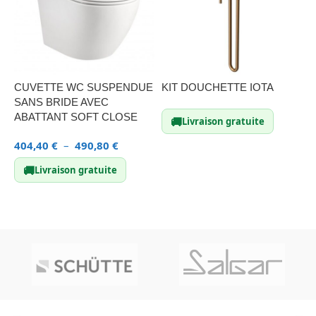
CUVETTE WC SUSPENDUE
KIT DOUCHETTE IOTA
K
SANS BRIDE AVEC
5
ABATTANT SOFT CLOSE
🚚
Livraison gratuite
404,40
€
–
490,80
€
LIRE LA SUITE
🚚
Livraison gratuite
CHOIX DES OPTIONS