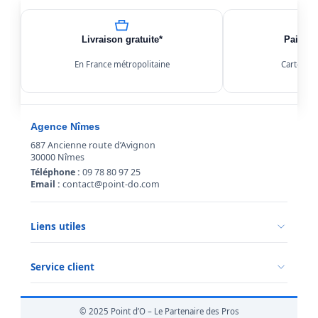
Livraison gratuite*
Paiemen
En France métropolitaine
Carte, Kl
Agence Nîmes
687 Ancienne route d’Avignon
30000 Nîmes
Téléphone :
09 78 80 97 25
Email :
contact@point-do.com
Liens utiles
Politique de confidentialité
Conditions générales de vente
Service client
Mentions légales
Qui sommes-nous ?
Informations livraison
© 2025 Point d’O – Le Partenaire des Pros