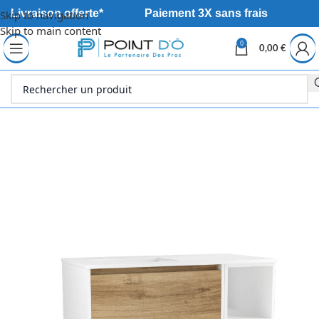
Livraison offerte*
Paiement 3X sans frais
Skip to navigation
Skip to main content
0
0,00
€
Accueil
Sanitaire
Meuble