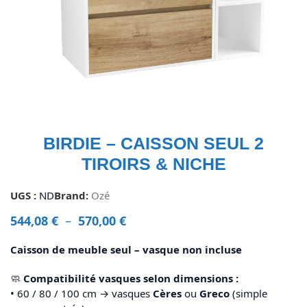
BIRDIE – CAISSON SEUL 2
TIROIRS & NICHE
UGS :
ND
Brand:
Ozé
544,08
€
–
570,00
€
Caisson de meuble seul – vasque non incluse
🧼
Compatibilité vasques selon dimensions :
• 60 / 80 / 100 cm → vasques
Cères
ou
Greco
(simple