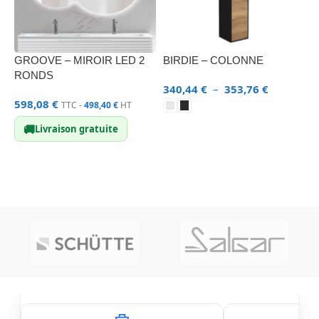
GROOVE – MIROIR LED 2
BIRDIE – COLONNE
M
RONDS
V
340,44
€
–
353,76
€
598,08
€
1
TTC -
498,40
€
HT
CHOIX DES OPTIONS
🚚
Livraison gratuite
AJOUTER AU PANIER