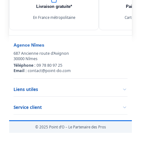
Livraison gratuite*
Paiemen
En France métropolitaine
Carte, Kl
Agence Nîmes
687 Ancienne route d’Avignon
30000 Nîmes
Téléphone :
09 78 80 97 25
Email :
contact@point-do.com
Liens utiles
Politique de confidentialité
Conditions générales de vente
Service client
Mentions légales
Qui sommes-nous ?
Informations livraison
© 2025 Point d’O – Le Partenaire des Pros
Retour marchandise