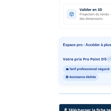
Valider en 3D
Projection du rendu 
des dimensions
Espace pro : Accéder à plus
1
Votre prix Pro Point D’ô :
💼 Tarif professionnel négocié
🛟 Assistance dédiée
📄 Télécharger la fiche t