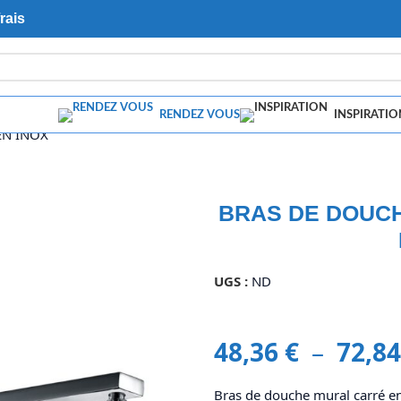
rais
RENDEZ VOUS
INSPIRATIO
EN INOX
BRAS DE DOUC
UGS :
ND
48,36
€
–
72,8
Bras de douche mural carré e