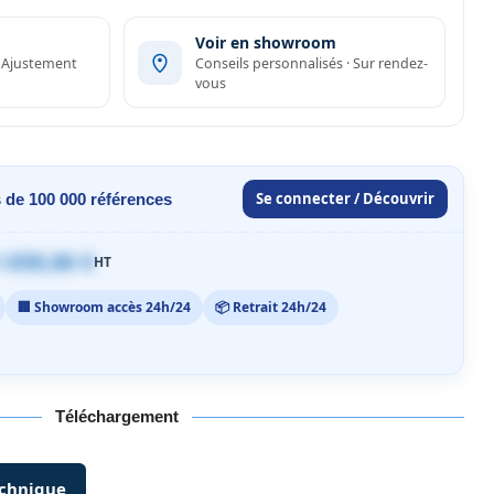
Voir en showroom
· Ajustement
Conseils personnalisés · Sur rendez-
vous
Se connecter / Découvrir
 de 100 000 références
 059,00 €
HT
🏢 Showroom accès 24h/24
📦 Retrait 24h/24
Téléchargement
echnique