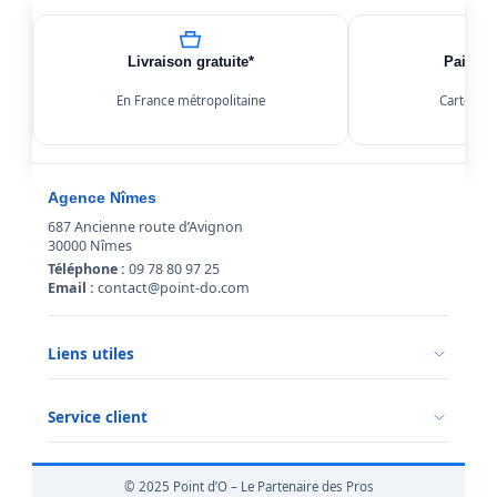
Livraison gratuite*
Paiemen
En France métropolitaine
Carte, Kl
Agence Nîmes
687 Ancienne route d’Avignon
30000 Nîmes
Téléphone :
09 78 80 97 25
Email :
contact@point-do.com
Liens utiles
Politique de confidentialité
Conditions générales de vente
Service client
Mentions légales
Qui sommes-nous ?
Informations livraison
© 2025 Point d’O – Le Partenaire des Pros