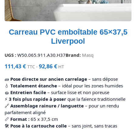
Carreau PVC emboîtable 65×37,5
Liverpool
UGS :
W50.065.911.A30.H37
Brand:
Masq
111,43
€
92,86
€
TTC -
HT
🧱
Pose directe sur ancien carrelage
– sans dépose
💧
Totalement étanche
– idéal pour les zones humides
🧽
Entretien facile
– surface lisse et non poreuse
⚡
3 fois plus rapide à poser
que la faïence traditionnelle
🔗
Assemblage rainure / languette
– pour un rendu
parfaitement aligné
📏
Format :
65 x 37,5 cm
🛠️
Pose à la cartouche colle
– sans joint, sans tracas