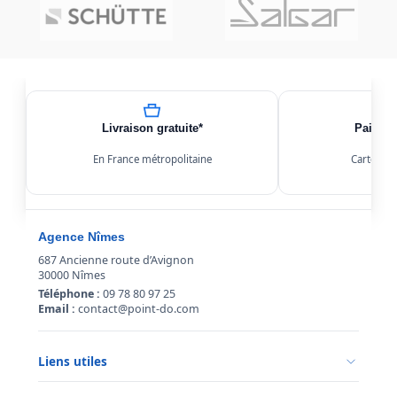
Livraison gratuite*
Paiemen
En France métropolitaine
Carte, Kl
Agence Nîmes
687 Ancienne route d’Avignon
30000 Nîmes
Téléphone :
09 78 80 97 25
Email :
contact@point-do.com
Liens utiles
Politique de confidentialité