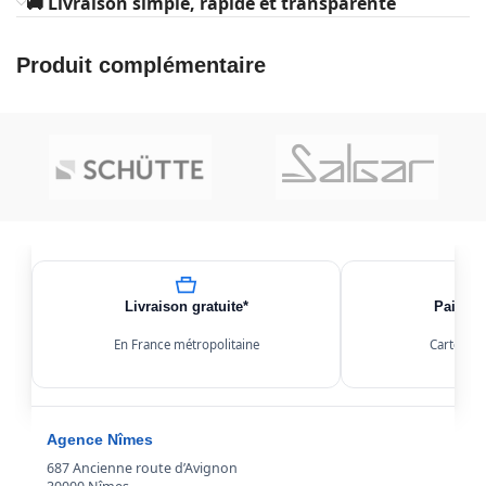
🚚 Livraison simple, rapide et transparente
Produit complémentaire
Livraison gratuite*
Paiemen
En France métropolitaine
Carte, Kl
Agence Nîmes
687 Ancienne route d’Avignon