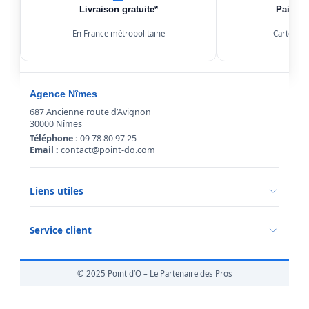
Livraison gratuite*
Paiemen
En France métropolitaine
Carte, Kl
Agence Nîmes
687 Ancienne route d’Avignon
30000 Nîmes
Téléphone :
09 78 80 97 25
Email :
contact@point-do.com
Liens utiles
Politique de confidentialité
Conditions générales de vente
Service client
Mentions légales
Qui sommes-nous ?
Informations livraison
© 2025 Point d’O – Le Partenaire des Pros
Retour marchandise