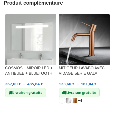
Produit complémentaire
COSMOS – MIROIR LED +
MITIGEUR LAVABO AVEC
F
ANTIBUEE + BLUETOOTH
VIDAGE SERIE GALA
L
267,00
€
–
485,64
€
123,60
€
–
161,04
€
1
🚚
🚚
Livraison gratuite
Livraison gratuite
+4
CHOIX DES OPTIONS
CHOIX DES OPTIONS