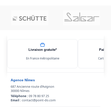
Livraison gratuite*
Paiemen
En France métropolitaine
Carte, Kl
Agence Nîmes
687 Ancienne route d’Avignon
30000 Nîmes
Téléphone :
09 78 80 97 25
Email :
contact@point-do.com