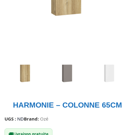
HARMONIE – COLONNE 65CM
UGS :
ND
Brand:
Ozé
🚚
Livraison gratuite