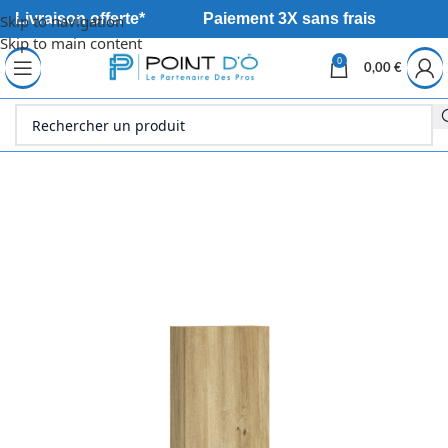
Livraison offerte*
Paiement 3X sans frais
Skip to navigation
Skip to main content
0
0,00
€
Accueil
Sanitaire
Meuble