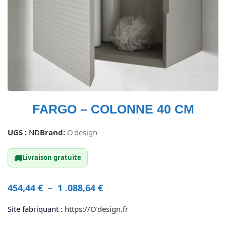
FARGO – COLONNE 40 CM
UGS :
ND
Brand:
O'design
🚚
Livraison gratuite
454,44
€
–
1 .088,64
€
Site fabriquant :
https://O’design.fr