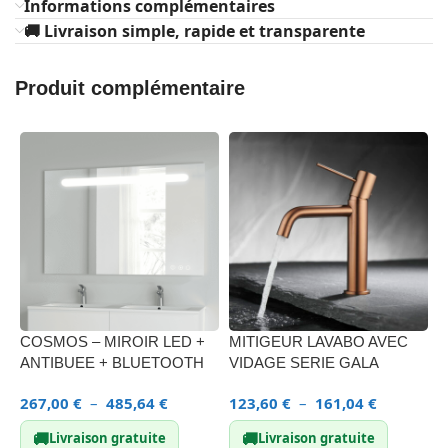
Informations complémentaires
🚚 Livraison simple, rapide et transparente
Produit complémentaire
COSMOS – MIROIR LED +
MITIGEUR LAVABO AVEC
F
ANTIBUEE + BLUETOOTH
VIDAGE SERIE GALA
L
267,00
€
–
485,64
€
123,60
€
–
161,04
€
1
🚚
🚚
Livraison gratuite
Livraison gratuite