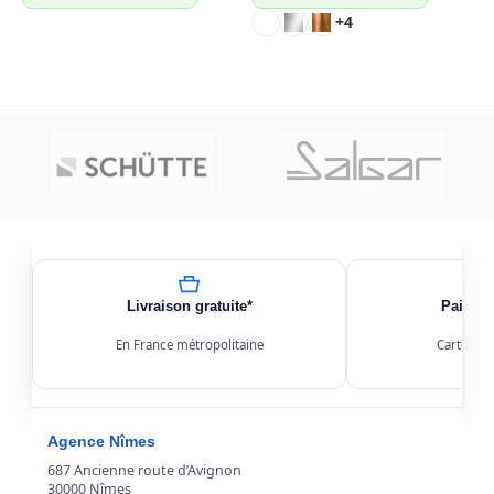
+4
CHOIX DES OPTIONS
CHOIX DES OPTIONS
Livraison gratuite*
Paiemen
En France métropolitaine
Carte, Kl
Agence Nîmes
687 Ancienne route d’Avignon
30000 Nîmes