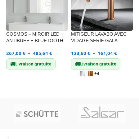
COSMOS – MIROIR LED +
MITIGEUR LAVABO AVEC
F
ANTIBUEE + BLUETOOTH
VIDAGE SERIE GALA
L
267,00
€
–
485,64
€
123,60
€
–
161,04
€
1
🚚
🚚
Livraison gratuite
Livraison gratuite
+4
CHOIX DES OPTIONS
CHOIX DES OPTIONS