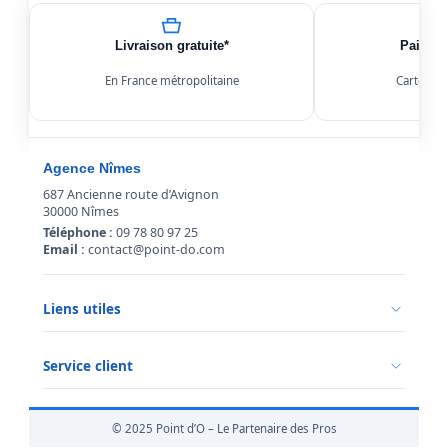
Livraison gratuite*
Paiemen
En France métropolitaine
Carte, Kl
Agence Nîmes
687 Ancienne route d’Avignon
30000 Nîmes
Téléphone :
09 78 80 97 25
Email :
contact@point-do.com
Liens utiles
Politique de confidentialité
Conditions générales de vente
Service client
Mentions légales
Qui sommes-nous ?
Informations livraison
© 2025 Point d’O – Le Partenaire des Pros
Retour marchandise