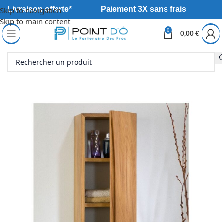
Livraison offerte*
Paiement 3X sans frais
Skip to navigation
Skip to main content
0
0,00
€
Accueil
Sanitaire
Meuble