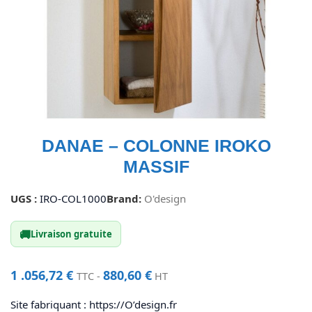
DANAE – COLONNE IROKO
MASSIF
UGS :
IRO-COL1000
Brand:
O'design
🚚
Livraison gratuite
1 .056,72
€
880,60
€
TTC -
HT
Site fabriquant : https://O’design.fr