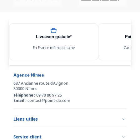
Livraison gratuite*
Paiemen
En France métropolitaine
Carte, Kl
Agence Nîmes
687 Ancienne route d’Avignon
30000 Nîmes
Téléphone :
09 78 80 97 25
Email :
contact@point-do.com
Liens utiles
Politique de confidentialité
Conditions générales de vente
Service client