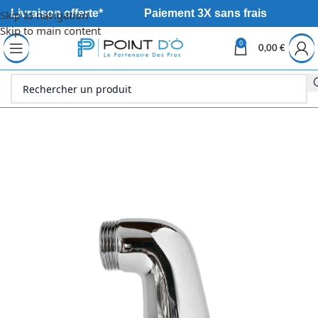
Livraison offerte*
Paiement 3X sans frais
Skip to navigation
Skip to main content
0
0,00
€
Accueil
Sanitaire
Robinetterie