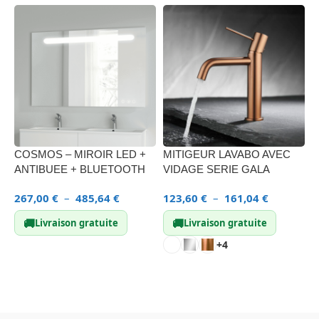
COSMOS – MIROIR LED +
MITIGEUR LAVABO AVEC
F
ANTIBUEE + BLUETOOTH
VIDAGE SERIE GALA
L
267,00
€
–
485,64
€
123,60
€
–
161,04
€
1
🚚
🚚
Livraison gratuite
Livraison gratuite
+4
CHOIX DES OPTIONS
CHOIX DES OPTIONS