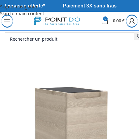
Livraison offerte*
Paiement 3X sans frais
Skip to navigation
Skip to main content
0
0,00
€
Accueil
Sanitaire
Meuble