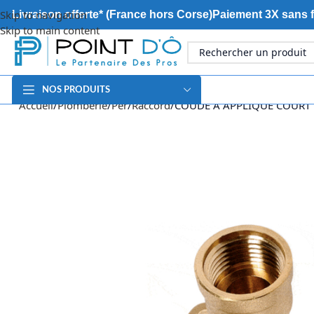
Skip to navigation
Livraison offerte* (France hors Corse)
Paiement 3X sans f
Skip to main content
NOS PRODUITS
Accueil
Plomberie
Per
Raccord
COUDE A APPLIQUE COURT 