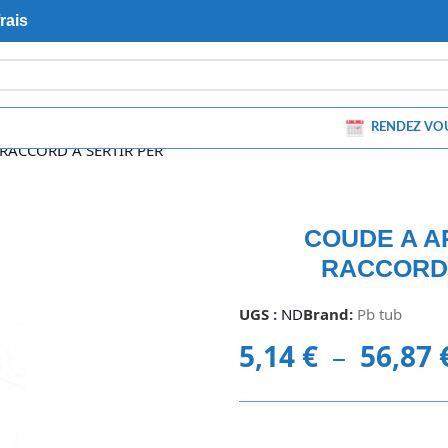
rais
RENDEZ VO
RACCORD A SERTIR PER
COUDE A A
RACCORD 
UGS :
ND
Brand:
Pb tub
5,14
€
–
56,87