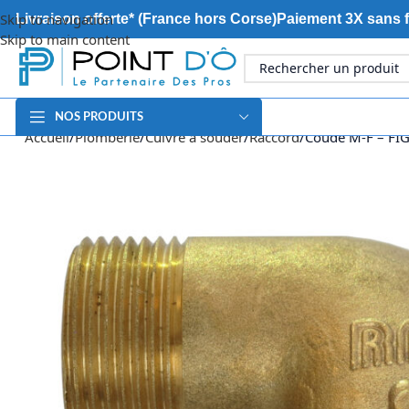
Skip to navigation
Livraison offerte* (France hors Corse)
Paiement 3X sans f
Skip to main content
NOS PRODUITS
Accueil
Plomberie
Cuivre à souder
Raccord
Coude M-F – FI