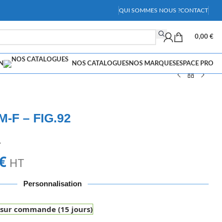
QUI SOMMES NOUS ?
CONTACT
0,00
€
N
NOS CATALOGUES
NOS MARQUES
ESPACE PRO
M-F – FIG.92
A
€
HT
Personnalisation
 sur commande (15 jours)