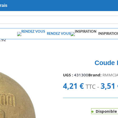
rais
RENDEZ VOUS
INSPIRATIO
G.92
Coude 
UGS :
431300
Brand:
RMMCI
4,21
€
3,51
TTC -
Disponible