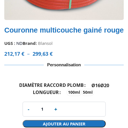
Couronne multicouche gainé rouge
UGS :
ND
Brand:
Blansol
212,17
€
–
299,63
€
Personnalisation
DIAMÈTRE RACCORD PLOMB
Ø16
Ø20
LONGUEUR
100ml
50ml
AJOUTER AU PANIER