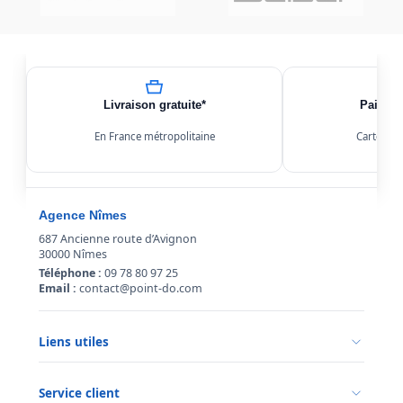
Livraison gratuite*
Paiemen
En France métropolitaine
Carte, Kl
Agence Nîmes
687 Ancienne route d’Avignon
30000 Nîmes
Téléphone :
09 78 80 97 25
Email :
contact@point-do.com
Liens utiles
Politique de confidentialité
Conditions générales de vente
Service client