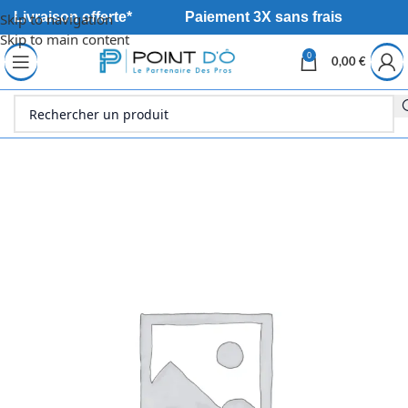
Livraison offerte*
Paiement 3X sans frais
Skip to navigation
Skip to main content
0
0,00
€
Accueil
Déstockage