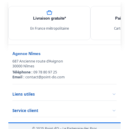
Livraison gratuite*
Paiemen
En France métropolitaine
Carte, Kl
Agence Nîmes
687 Ancienne route d’Avignon
30000 Nîmes
Téléphone :
09 78 80 97 25
Email :
contact@point-do.com
Liens utiles
Politique de confidentialité
Conditions générales de vente
Service client
Mentions légales
Qui sommes-nous ?
Informations livraison
© 2025 Point d’O – Le Partenaire des Pros