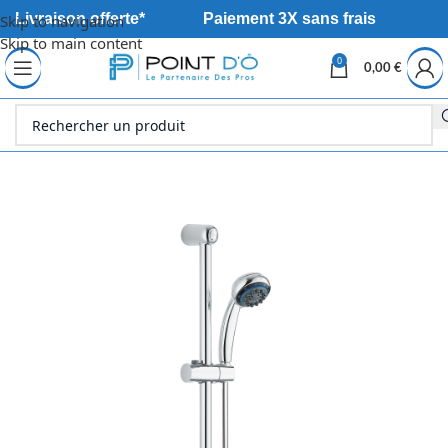
Livraison offerte*
Paiement 3X sans frais
Skip to navigation
Skip to main content
0
0,00
€
Accueil
Sanitaire
Robinetterie