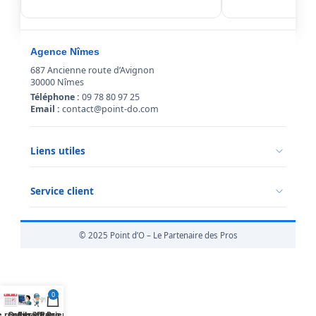
Agence Nîmes
687 Ancienne route d’Avignon
30000 Nîmes
Téléphone :
09 78 80 97 25
Email :
contact@point-do.com
Liens utiles
Politique de confidentialité
Conditions générales de vente
Service client
Mentions légales
Qui sommes-nous ?
Informations livraison
© 2025 Point d’O – Le Partenaire des Pros
Retour marchandise
0
 rendez vous
Outils 3D
Espace Pro
Panier