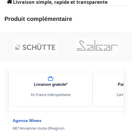
🚚 Livraison simple, rapide et transparente
Produit complémentaire
Livraison gratuite*
Paiemen
En France métropolitaine
Carte, Kl
Agence Nîmes
687 Ancienne route d’Avignon