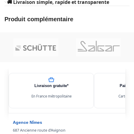
🚚 Livraison simple, rapide et transparente
Produit complémentaire
Livraison gratuite*
Paiemen
En France métropolitaine
Carte, Kl
Agence Nîmes
687 Ancienne route d’Avignon