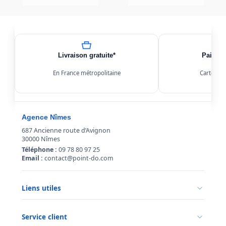
Livraison gratuite*
Paiemen
En France métropolitaine
Carte, Kl
Agence Nîmes
687 Ancienne route d’Avignon
30000 Nîmes
Téléphone :
09 78 80 97 25
Email :
contact@point-do.com
Liens utiles
Politique de confidentialité
Conditions générales de vente
Service client