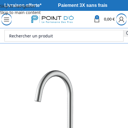
Livraison offerte*
Paiement 3X sans frais
Skip to navigation
Skip to main content
0
0,00
€
Accueil
Cuisine