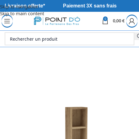
Livraison offerte*
Paiement 3X sans frais
Skip to navigation
Skip to main content
0
0,00
€
Accueil
Sanitaire
Meuble