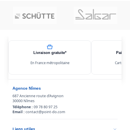
Livraison gratuite*
Paiemen
En France métropolitaine
Carte, Kl
Agence Nîmes
687 Ancienne route d’Avignon
30000 Nîmes
Téléphone :
09 78 80 97 25
Email :
contact@point-do.com
Liens utiles