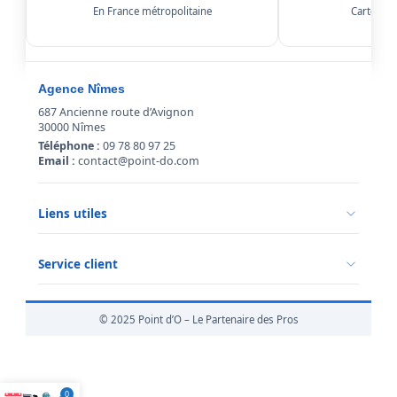
En France métropolitaine
Carte, Kl
Agence Nîmes
687 Ancienne route d’Avignon
30000 Nîmes
Téléphone :
09 78 80 97 25
Email :
contact@point-do.com
Liens utiles
Politique de confidentialité
Conditions générales de vente
Service client
Mentions légales
Qui sommes-nous ?
Informations livraison
© 2025 Point d’O – Le Partenaire des Pros
Retour marchandise
0