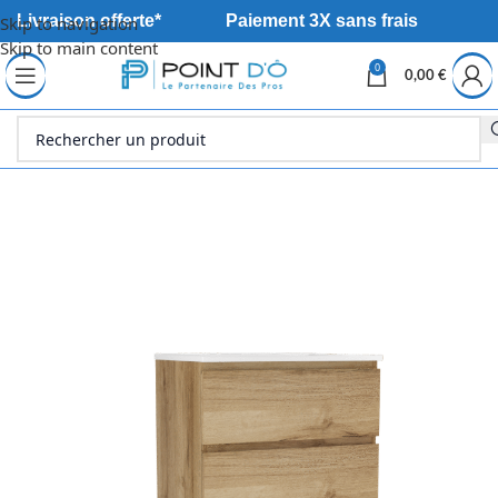
Livraison offerte*
Paiement 3X sans frais
Skip to navigation
Skip to main content
0
0,00
€
Accueil
Sanitaire
Meuble