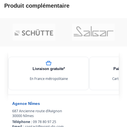
Produit complémentaire
Livraison gratuite*
Paiemen
En France métropolitaine
Carte, Kl
Agence Nîmes
687 Ancienne route d’Avignon
30000 Nîmes
Téléphone :
09 78 80 97 25
Email :
contact@point-do.com