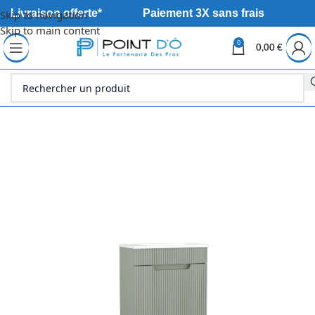
Livraison offerte*
Paiement 3X sans frais
Skip to navigation
Skip to main content
0
0,00
€
Accueil
Sanitaire
Meuble