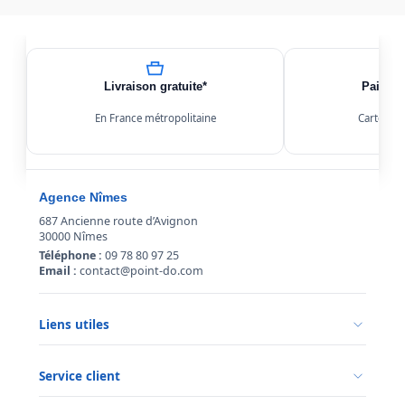
Livraison gratuite*
Paiemen
En France métropolitaine
Carte, Kl
Agence Nîmes
687 Ancienne route d’Avignon
30000 Nîmes
Téléphone :
09 78 80 97 25
Email :
contact@point-do.com
Liens utiles
Politique de confidentialité
Conditions générales de vente
Service client
Mentions légales