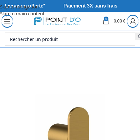
Livraison offerte*
Paiement 3X sans frais
Skip to navigation
Skip to main content
0
0,00
€
Accueil
Sanitaire
Douche