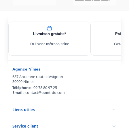
Livraison gratuite*
Paiemen
En France métropolitaine
Carte, Kl
Agence Nîmes
687 Ancienne route d’Avignon
30000 Nîmes
Téléphone :
09 78 80 97 25
Email :
contact@point-do.com
Liens utiles
Politique de confidentialité
Conditions générales de vente
Service client