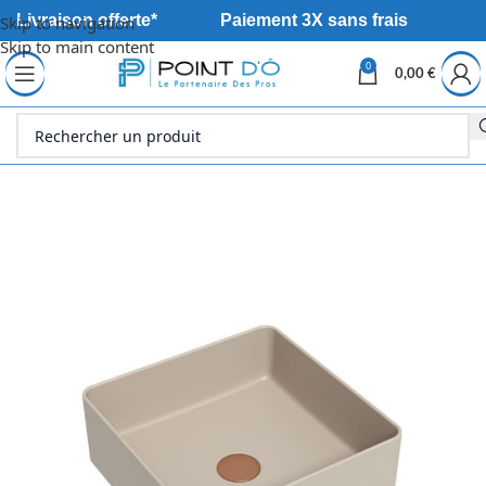
Livraison offerte*
Paiement 3X sans frais
Skip to navigation
Skip to main content
0
0,00
€
Accueil
Sanitaire
Meuble